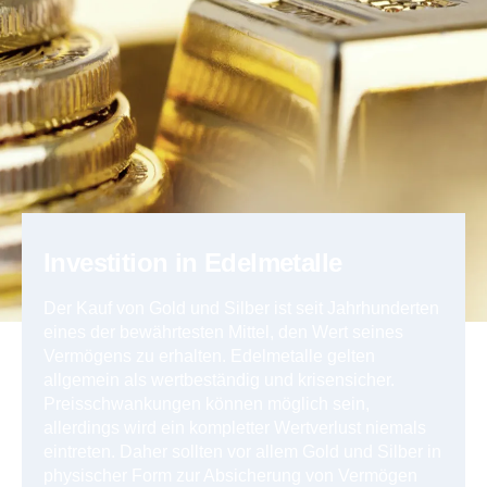
Investition in Edelmetalle
Der Kauf von Gold und Silber ist seit Jahrhunderten
eines der bewährtesten Mittel, den Wert seines
Vermögens zu erhalten. Edelmetalle gelten
allgemein als wertbeständig und krisensicher.
Preisschwankungen können möglich sein,
allerdings wird ein kompletter Wertverlust niemals
eintreten. Daher sollten vor allem Gold und Silber in
physischer Form zur Absicherung von Vermögen