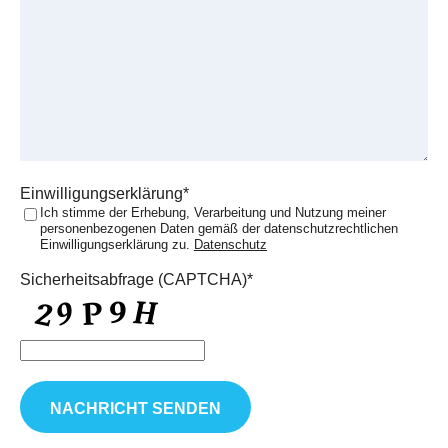
a
n
c
m
u
h
e
m
r
m
i
e
c
r
h
t
Einwilligungserklärung*
Ich stimme der Erhebung, Verarbeitung und Nutzung meiner
personenbezogenen Daten gemäß der datenschutzrechtlichen
Einwilligungserklärung zu.
Datenschutz
Sicherheitsabfrage (CAPTCHA)*