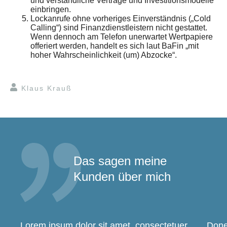
und verständliche Verträge und Investitionsmodelle
einbringen.
Lockanrufe ohne vorheriges Einverständnis („Cold
Calling“) sind Finanzdienstleistern nicht gestattet.
Wenn dennoch am Telefon unerwartet Wertpapiere
offeriert werden, handelt es sich laut BaFin „mit
hoher Wahrscheinlichkeit (um) Abzocke“.
Klaus Krauß
Das sagen meine
Kunden über mich
Lorem ipsum dolor sit amet, consectetuer
Donec