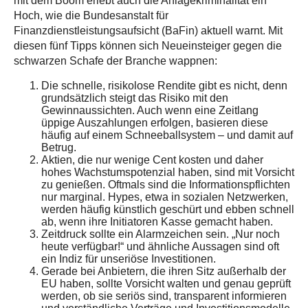
mit dem Boom erlebt auch die Anlagekriminalität ein
Hoch, wie die Bundesanstalt für
Finanzdienstleistungsaufsicht (BaFin) aktuell warnt. Mit
diesen fünf Tipps können sich Neueinsteiger gegen die
schwarzen Schafe der Branche wappnen:
Die schnelle, risikolose Rendite gibt es nicht, denn
grundsätzlich steigt das Risiko mit den
Gewinnaussichten. Auch wenn eine Zeitlang
üppige Auszahlungen erfolgen, basieren diese
häufig auf einem Schneeballsystem – und damit auf
Betrug.
Aktien, die nur wenige Cent kosten und daher
hohes Wachstumspotenzial haben, sind mit Vorsicht
zu genießen. Oftmals sind die Informationspflichten
nur marginal. Hypes, etwa in sozialen Netzwerken,
werden häufig künstlich geschürt und ebben schnell
ab, wenn ihre Initiatoren Kasse gemacht haben.
Zeitdruck sollte ein Alarmzeichen sein. „Nur noch
heute verfügbar!“ und ähnliche Aussagen sind oft
ein Indiz für unseriöse Investitionen.
Gerade bei Anbietern, die ihren Sitz außerhalb der
EU haben, sollte Vorsicht walten und genau geprüft
werden, ob sie seriös sind, transparent informieren