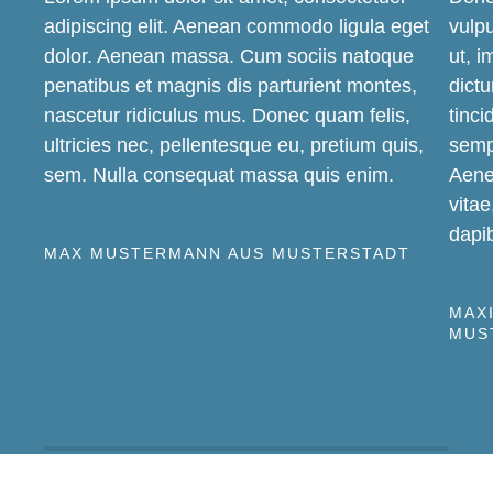
adipiscing elit. Aenean commodo ligula eget
vulpu
dolor. Aenean massa. Cum sociis natoque
ut, i
penatibus et magnis dis parturient montes,
dictu
nascetur ridiculus mus. Donec quam felis,
tinc
ultricies nec, pellentesque eu, pretium quis,
sempe
sem. Nulla consequat massa quis enim.
Aenea
vitae
dapib
MAX MUSTERMANN AUS MUSTERSTADT
MAX
MUS