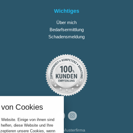
Wichtiges
Über mich
Bedarfsermittlung
Schadensmeldung
nstellungen
über alle verwendeten Cookies und
von Cookies
chkeit folgende Kategorien zu
r zu blockieren.
 Website. Einige von ihnen sind
Notwendig
helfen, diese Website und Ihre
© 2026 Musterfirma
kzeptieren unsere Cookies, wenn