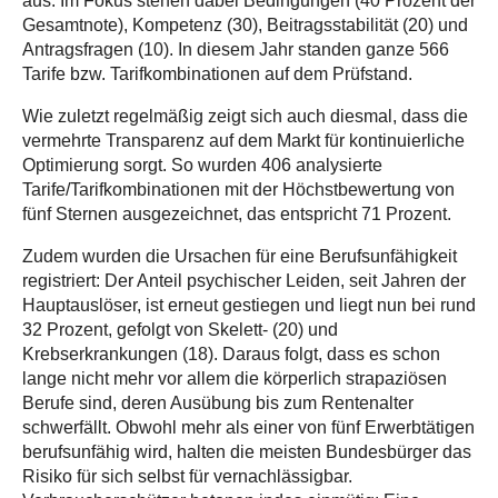
aus. Im Fokus stehen dabei Bedingungen (40 Prozent der
Gesamtnote), Kompetenz (30), Beitragsstabilität (20) und
Antragsfragen (10). In diesem Jahr standen ganze 566
Tarife bzw. Tarifkombinationen auf dem Prüfstand.
Wie zuletzt regelmäßig zeigt sich auch diesmal, dass die
vermehrte Transparenz auf dem Markt für kontinuierliche
Optimierung sorgt. So wurden 406 analysierte
Tarife/Tarifkombinationen mit der Höchstbewertung von
fünf Sternen ausgezeichnet, das entspricht 71 Prozent.
Zudem wurden die Ursachen für eine Berufsunfähigkeit
registriert: Der Anteil psychischer Leiden, seit Jahren der
Hauptauslöser, ist erneut gestiegen und liegt nun bei rund
32 Prozent, gefolgt von Skelett- (20) und
Krebserkrankungen (18). Daraus folgt, dass es schon
lange nicht mehr vor allem die körperlich strapaziösen
Berufe sind, deren Ausübung bis zum Rentenalter
schwerfällt. Obwohl mehr als einer von fünf Erwerbtätigen
berufsunfähig wird, halten die meisten Bundesbürger das
Risiko für sich selbst für vernachlässigbar.