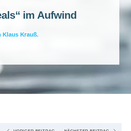
als“ im Aufwind
n
Klaus Krauß
.