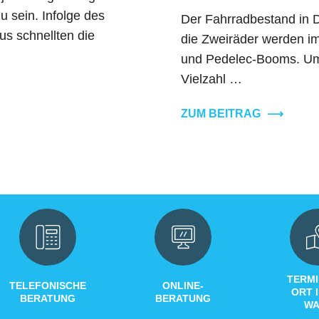
u sein. Infolge des
Der Fahrradbestand in De
s schnellten die
die Zweiräder werden im
und Pedelec-Booms. Um d
Vielzahl …
ZUM BEITRAG
⟶
TERMI
TELEFONISCHE
ONLINE-
ORT 
BERATUNG
BERATUNG
WA