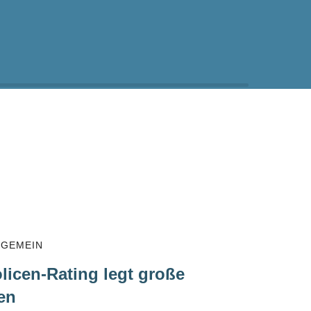
LGEMEIN
licen-Rating legt große
en