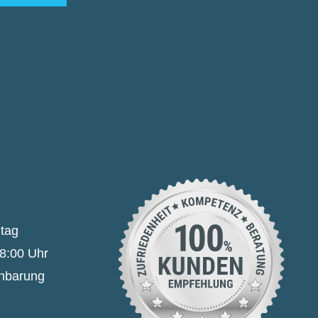
itag
18:00 Uhr
inbarung