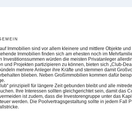
GEMEIN
f Immobilien sind vor allem kleinere und mittlere Objekte und P
ehende Immobilien finden sich am ehesten noch im Mehrfamili
 Investitionssummen würden die meisten Privatanleger allerdi
 und Projekten partizipieren zu können, bieten sich „Club-Dea
 bündeln mehrere Anleger ihre Kräfte und stemmen damit Großvo
 vorbehalten blieben. Neben Großimmobilien kommen dafür beis
ge.
“ prinzipiell für längere Zeit gebunden bleibt und alle mitreden
uchen. Ihre Interessen sollten gleichgerichtet sein, damit das C
 vermeiden ist zudem, dass die Investorengruppe unter das Kap
teuer werden. Die Poolvertragsgestaltung sollte in jedem Fall P
llstricke.