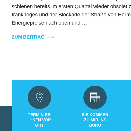
schienen bereits im ersten Quartal wieder obsolet z
Irankrieges und der Blockade der Straße von Hormu
Energiepreise nach oben und …
ZUM BEITRAG
⟶
TERMIN BEI
SIE KOMMEN
IHNEN VOR
ZU MIR INS
ORT
BÜRO