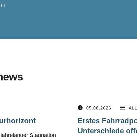
DT
news
05.08.2026
AL
urhorizont
Erstes Fahrradpo
Unterschiede off
jahrelanger Stagnation