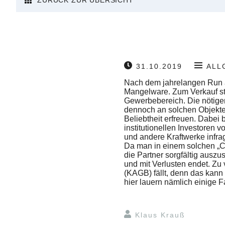
ZURÜCK ZUR ÜBERSICHT
31.10.2019
ALL
Nach dem jahrelangen Run au
Mangelware. Zum Verkauf st
Gewerbebereich. Die nötigen
dennoch an solchen Objekten
Beliebtheit erfreuen. Dabei
institutionellen Investoren
und andere Kraftwerke infra
Da man in einem solchen „Club
die Partner sorgfältig auszus
und mit Verlusten endet. Zu
(KAGB) fällt, denn das kann 
hier lauern nämlich einige Fa
Klaus Krauß