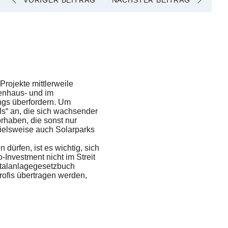
VORIGER BEITRAG
NÄCHSTER BEITRAG
rojekte mittlerweile
enhaus- und im
ngs überfordern. Um
ls“ an, die sich wachsender
rhaben, die sonst nur
pielsweise auch Solarparks
 dürfen, ist es wichtig, sich
o-Investment nicht im Streit
italanlagegesetzbuch
rofis übertragen werden,