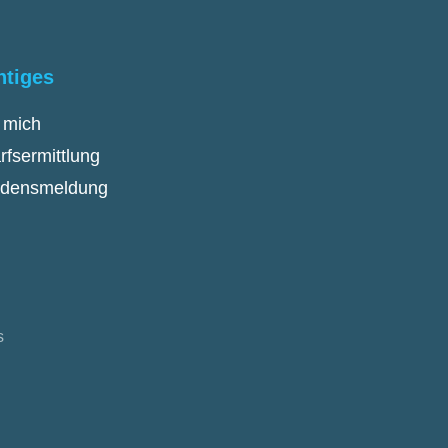
htiges
 mich
rfsermittlung
densmeldung
s