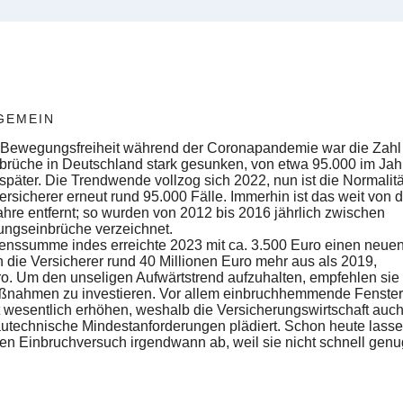
GEMEIN
n Bewegungsfreiheit während der Coronapandemie war die Zahl
brüche in Deutschland stark gesunken, von etwa 95.000 im Jah
später. Die Trendwende vollzog sich 2022, nun ist die Normalitä
ersicherer erneut rund 95.000 Fälle. Immerhin ist das weit von 
hre entfernt; so wurden von 2012 bis 2016 jährlich zwischen
ngseinbrüche verzeichnet.
denssumme indes erreichte 2023 mit ca. 3.500 Euro einen neue
 die Versicherer rund 40 Millionen Euro mehr aus als 2019,
o. Um den unseligen Aufwärtstrend aufzuhalten, empfehlen sie
ßnahmen zu investieren. Vor allem einbruchhemmende Fenste
 wesentlich erhöhen, weshalb die Versicherungswirtschaft auch
utechnische Mindestanforderungen plädiert. Schon heute lasse
en Einbruchversuch irgendwann ab, weil sie nicht schnell genu