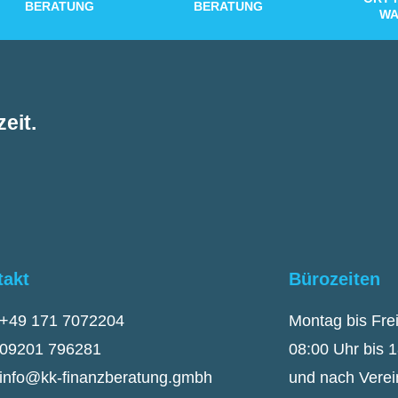
BERATUNG
BERATUNG
WA
eit.
takt
Bürozeiten
+49 171 7072204
Montag bis Fre
09201 796281
08:00 Uhr bis 
info@kk-finanzberatung.gmbh
und nach Vere