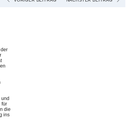
VORIGER BEITRAG
NÄCHSTER BEITRAG
 der
r
t
den
n
r und
 für
n die
g ins