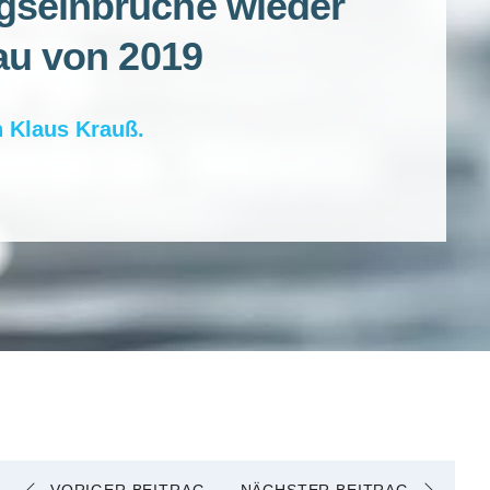
seinbrüche wieder
au von 2019
n
Klaus Krauß
.