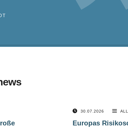
DT
news
30.07.2026
AL
große
Europas Risikos