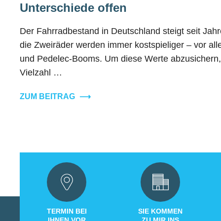
Unterschiede offen
Der Fahrradbestand in Deutschland steigt seit Jahre
die Zweiräder werden immer kostspieliger – vor al
und Pedelec-Booms. Um diese Werte abzusichern, g
Vielzahl …
ZUM BEITRAG
⟶
TERMIN BEI
SIE KOMMEN
IHNEN VOR
ZU MIR INS