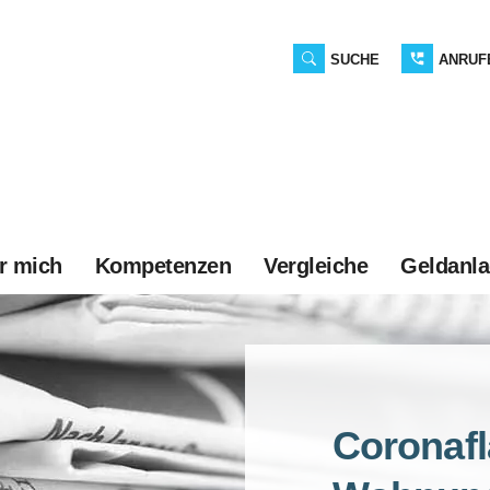
SUCHE
ANRUF
r mich
Kompetenzen
Vergleiche
Geldanl
Coronafl