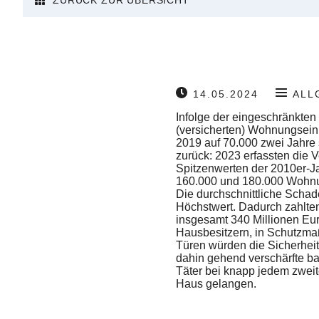
ZURÜCK ZUR ÜBERSICHT
14.05.2024
ALL
Infolge der eingeschränkte
(versicherten) Wohnungsein
2019 auf 70.000 zwei Jahre 
zurück: 2023 erfassten die V
Spitzenwerten der 2010er-Ja
160.000 und 180.000 Wohnu
Die durchschnittliche Scha
Höchstwert. Dadurch zahlten
insgesamt 340 Millionen Eur
Hausbesitzern, in Schutzma
Türen würden die Sicherheit
dahin gehend verschärfte ba
Täter bei knapp jedem zweit
Haus gelangen.