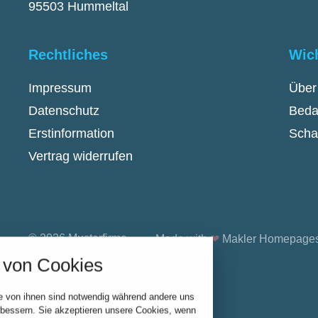
95503 Hummeltal
Rechtliches
Wic
Impressum
Über
Datenschutz
Beda
Erstinformation
Scha
Vertrag widerrufen
stellungen
rwendeten Cookies und Skripte. Sie haben die
© 2026 Musterfirma
Made with
❤
Makler Homepage
u akzeptieren oder zu blockieren.
von Cookies
Notwendig
e von ihnen sind notwendig während andere uns
Performance
rbessern. Sie akzeptieren unsere Cookies, wenn