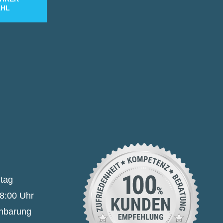
HL
itag
18:00 Uhr
inbarung