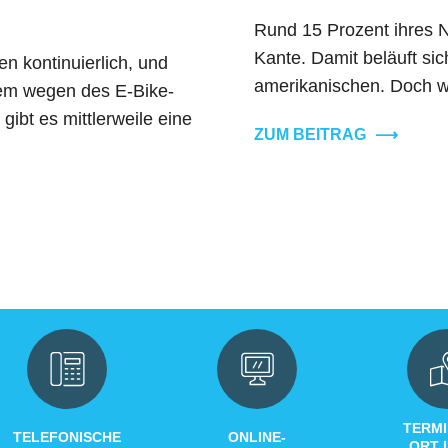
Rund 15 Prozent ihres 
Kante. Damit beläuft si
n kontinuierlich, und
amerikanischen. Doch wä
lem wegen des E-Bike-
ibt es mittlerweile eine
ZUM BEITRAG
⟶
TERMI
TELEFONISCHE
ONLINE-
ORT 