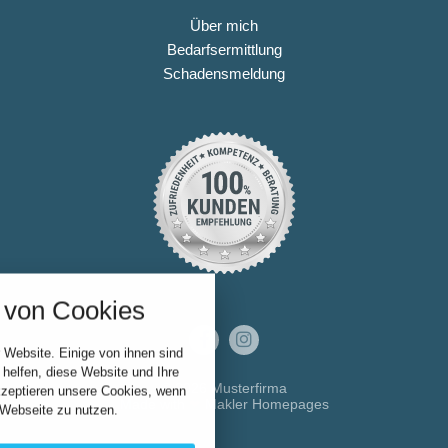
Über mich
Bedarfsermittlung
Schadensmeldung
nstellungen
über alle verwendeten Cookies und
von Cookies
chkeit folgende Kategorien zu
r zu blockieren.
 Website. Einige von ihnen sind
Notwendig
helfen, diese Website und Ihre
© 2026 Musterfirma
kzeptieren unsere Cookies, wenn
Made with
❤
Makler Homepages
 Webseite zu nutzen.
Performance