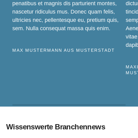
penatibus et magnis dis parturient montes,
dictu
nascetur ridiculus mus. Donec quam felis,
tinc
ultricies nec, pellentesque eu, pretium quis,
sempe
sem. Nulla consequat massa quis enim.
Aenea
vitae
dapib
MAX MUSTERMANN AUS MUSTERSTADT
MAX
MUS
Wissenswerte Branchennews