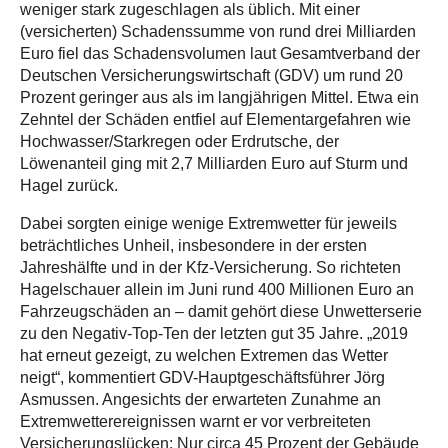
weniger stark zugeschlagen als üblich. Mit einer
(versicherten) Schadenssumme von rund drei Milliarden
Euro fiel das Schadensvolumen laut Gesamtverband der
Deutschen Versicherungswirtschaft (GDV) um rund 20
Prozent geringer aus als im langjährigen Mittel. Etwa ein
Zehntel der Schäden entfiel auf Elementargefahren wie
Hochwasser/Starkregen oder Erdrutsche, der
Löwenanteil ging mit 2,7 Milliarden Euro auf Sturm und
Hagel zurück.
Dabei sorgten einige wenige Extremwetter für jeweils
beträchtliches Unheil, insbesondere in der ersten
Jahreshälfte und in der Kfz-Versicherung. So richteten
Hagelschauer allein im Juni rund 400 Millionen Euro an
Fahrzeugschäden an – damit gehört diese Unwetterserie
zu den Negativ-Top-Ten der letzten gut 35 Jahre. „2019
hat erneut gezeigt, zu welchen Extremen das Wetter
neigt“, kommentiert GDV-Hauptgeschäftsführer Jörg
Asmussen. Angesichts der erwarteten Zunahme an
Extremwetterereignissen warnt er vor verbreiteten
Versicherungslücken: Nur circa 45 Prozent der Gebäude