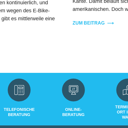
Kante. Damit beläuft si
n kontinuierlich, und
amerikanischen. Doch wä
lem wegen des E-Bike-
ibt es mittlerweile eine
ZUM BEITRAG
⟶
TERMI
TELEFONISCHE
ONLINE-
ORT 
BERATUNG
BERATUNG
WA