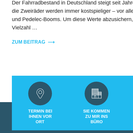
Der Fahrradbestand in Deutschland steigt seit Jahre
die Zweiräder werden immer kostspieliger – vor al
und Pedelec-Booms. Um diese Werte abzusichern, g
Vielzahl …
ZUM BEITRAG
⟶
TERMIN BEI
SIE KOMMEN
IHNEN VOR
ZU MIR INS
ORT
BÜRO