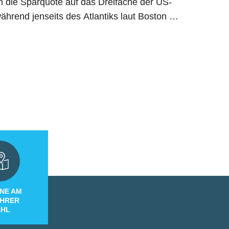
ch die Sparquote auf das Dreifache der US-
hrend jenseits des Atlantiks laut Boston …
NE AM
IHRER
HL