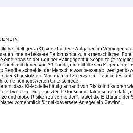
GEMEIN
tliche Intelligenz (KI) verschiedene Aufgaben im Vermögens
 trauen ihr eine bessere Performance zu als menschlichen Fond
e eine Analyse der Berliner Ratingagentur Scope zeigt. Vergl
er Fonds mit denen von 39 Fonds, die mithilfe von KI gemanagt 
ncto Rendite schneidet der Mensch etwas besser ab; weniger bzw.
n bei KI-gestütztem Management zu erwarten – zumindest auf 
ch keine nennenswerten Unterschiede.
derem, dass KI-Modelle häufig anhand von Risikoindikatoren wie 
iert werden. Die genutzten historischen Daten sorgen dafür, d
türze und große Risiken zu vermeiden“, lautet die Erklärung der
 bisher vornehmlich für risikoaversere Anleger ein Gewinn.