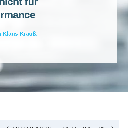
nicht für
ormance
n
Klaus Krauß
.