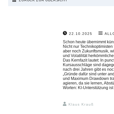
ZURÜCK ZUR ÜBERSICHT
22.10.2025
ALL
Schon heute übernimmt küns
Nicht nur Technikoptimisten
aber noch Zukunftsmusik, wi
und Volatilität herkömmlich
Das Kernfazit lautet: In pu
Kursausschläge sind dagege
nach drei Jahren gibt es no
„Gründe dafür sind unter an
und Maximum Drawdown train
agieren, da sie lernen, Abs
Worten: KI-Unterstützung ist
Klaus Krauß