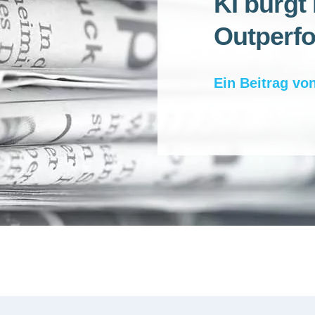
KI bürgt 
Outperf
Ein Beitrag vo