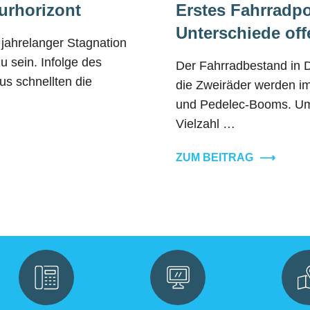
urhorizont
Erstes Fahrradpo
Unterschiede off
jahrelanger Stagnation
u sein. Infolge des
Der Fahrradbestand in De
s schnellten die
die Zweiräder werden im
und Pedelec-Booms. Um d
Vielzahl …
ZUM BEITRAG
⟶