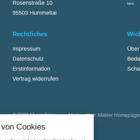
Rosenstraße 10
MAIL
95503 Hummeltal
Rechtliches
Wic
Impressum
Über
Datenschutz
Beda
Erstinformation
Scha
Vertrag widerrufen
stellungen
rwendeten Cookies und Skripte. Sie haben die
© 2026 Musterfirma
Made with
❤
Makler Homepage
u akzeptieren oder zu blockieren.
von Cookies
Notwendig