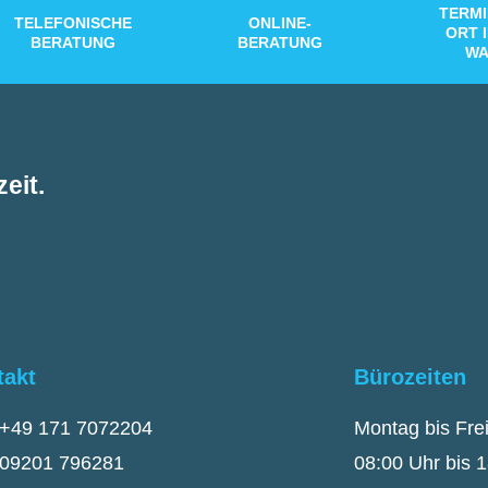
TERMI
TELEFONISCHE
ONLINE-
ORT 
BERATUNG
BERATUNG
WA
eit.
takt
Bürozeiten
+49 171 7072204
Montag bis Fre
09201 796281
08:00 Uhr bis 