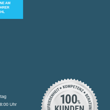
NE AM
IHRER
HL
itag
18:00 Uhr