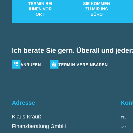
TERMIN BEI
SIE KOMMEN
IHNEN VOR
ZU MIR INS
ORT
BÜRO
Ich berate Sie gern. Überall und jederz
ANRUFEN
TERMIN
VEREINBAREN
Adresse
Kon
Klaus Krauß
TEL
Finanzberatung GmbH
FAX