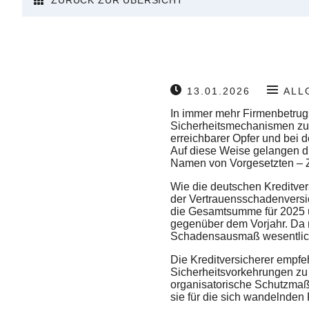
ZURÜCK ZUR ÜBERSICHT
13.01.2026
ALL
In immer mehr Firmenbetrugsf
Sicherheitsmechanismen zu um
erreichbarer Opfer und bei 
Auf diese Weise gelangen d
Namen von Vorgesetzten – Z
Wie die deutschen Kreditver
der Vertrauensschadenversi
die Gesamtsumme für 2025 ü
gegenüber dem Vorjahr. Da nu
Schadensausmaß wesentlic
Die Kreditversicherer empf
Sicherheitsvorkehrungen zu
organisatorische Schutzma
sie für die sich wandelnden 