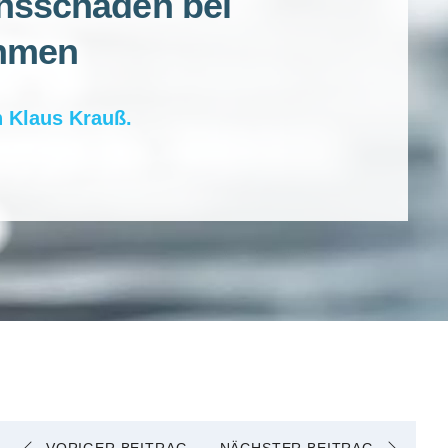
nsschäden bei
hmen
n
Klaus Krauß
.