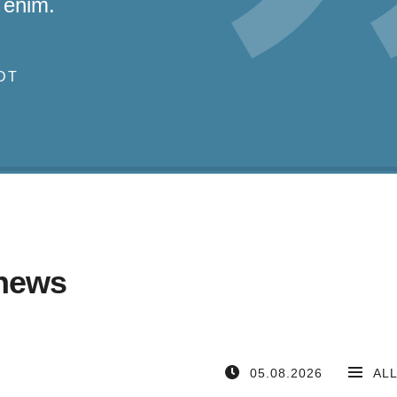
 enim.
DT
news
05.08.2026
AL