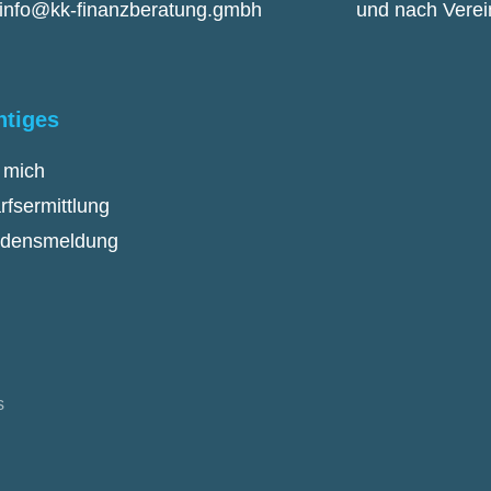
info@kk-finanzberatung.gmbh
und nach Vere
htiges
 mich
rfsermittlung
densmeldung
s