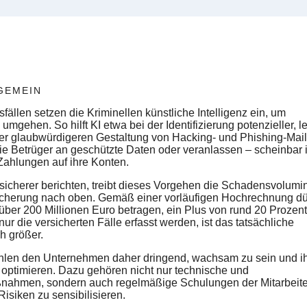
GEMEIN
ällen setzen die Kriminellen künstliche Intelligenz ein, um
gehen. So hilft KI etwa bei der Identifizierung potenzieller, l
der glaubwürdigeren Gestaltung von Hacking- und Phishing-Mai
ie Betrüger an geschützte Daten oder veranlassen – scheinbar
ahlungen auf ihre Konten.
sicherer berichten, treibt dieses Vorgehen die Schadensvolumi
cherung nach oben. Gemäß einer vorläufigen Hochrechnung dü
ber 200 Millionen Euro betragen, ein Plus von rund 20 Prozen
r die versicherten Fälle erfasst werden, ist das tatsächliche
h größer.
ehlen den Unternehmen daher dringend, wachsam zu sein und i
 optimieren. Dazu gehören nicht nur technische und
ßnahmen, sondern auch regelmäßige Schulungen der Mitarbeit
Risiken zu sensibilisieren.