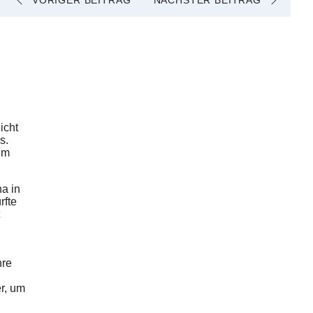
VORIGER BEITRAG
NÄCHSTER BEITRAG
eicht
ls.
 im
na in
rfte
t
hre
er, um