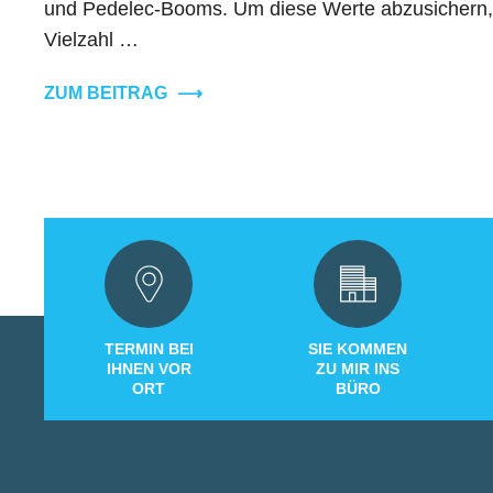
und Pedelec-Booms. Um diese Werte abzusichern, g
Vielzahl …
ZUM BEITRAG
⟶
TERMIN BEI
SIE KOMMEN
IHNEN VOR
ZU MIR INS
ORT
BÜRO