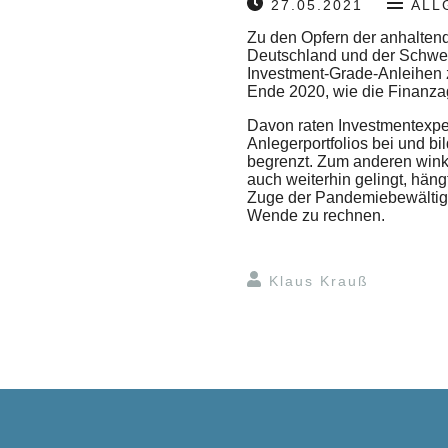
27.05.2021
ALL
Zu den Opfern der anhaltend
Deutschland und der Schweiz 
Investment-Grade-Anleihen z
Ende 2020, wie die Finanza
Davon raten Investmentexper
Anlegerportfolios bei und bi
begrenzt. Zum anderen winke
auch weiterhin gelingt, häng
Zuge der Pandemiebewältigun
Wende zu rechnen.
Klaus Krauß