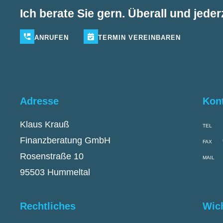
Ich berate Sie gern. Überall und jederz
ANRUFEN
TERMIN
VEREINBAREN
Adresse
Kon
Klaus Krauß
TEL
Finanzberatung GmbH
FAX
Rosenstraße 10
MAIL
95503 Hummeltal
Rechtliches
Wic