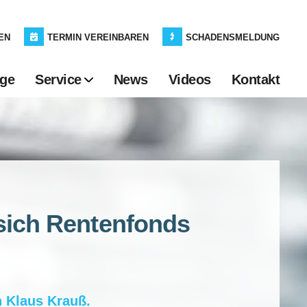
EN
TERMIN VEREINBAREN
SCHADENSMELDUNG
age
Service
News
Videos
Kontakt
sich Rentenfonds
n
Klaus Krauß
.