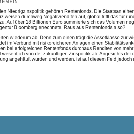
GEMEIN
en Niedrigzinspolitik gehören Rentenfonds. Die Staatsanleihen
weisen durchweg Negativrenditen auf, global trifft das für rund 
u. Auf über 18 Billionen Euro summierte sich das Volumen nega
gentur Bloomberg errechnete. Raus aus Rentenfonds also?
ten wiederum ab. Denn zum einen trägt die Assetklasse zur wic
ldet im Verbund mit risikoreicheren Anlagen einen Stabilitätsa
n bei erfolgreichen Rentenfonds durchaus Renditen von mehr a
t wesentlich von der zukünftigen Zinspolitik ab. Angesichts de
g angehäuft wurden und werden, ist auf diesem Feld jedoch ni