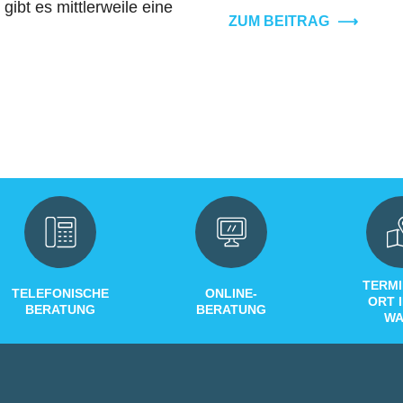
ibt es mittlerweile eine
ZUM BEITRAG
⟶
TERMI
TELEFONISCHE
ONLINE-
ORT 
BERATUNG
BERATUNG
WA