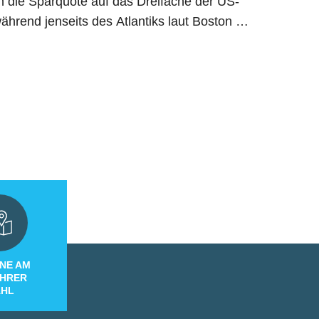
ch die Sparquote auf das Dreifache der US-
hrend jenseits des Atlantiks laut Boston …
NE AM
IHRER
HL