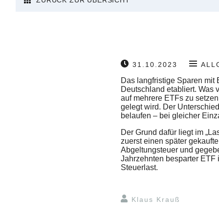
ZURÜCK ZUR ÜBERSICHT
31.10.2023
ALL
Das langfristige Sparen mit
Deutschland etabliert. Was v
auf mehrere ETFs zu setzen 
gelegt wird. Der Untersch
belaufen – bei gleicher Ein
Der Grund dafür liegt im „La
zuerst einen später gekaufte
Abgeltungsteuer und gegeben
Jahrzehnten besparter ETF i
Steuerlast.
Klaus Krauß