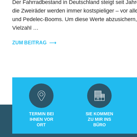
Der Fahrradbestand in Deutschland steigt seit Jahre
die Zweiräder werden immer kostspieliger – vor al
und Pedelec-Booms. Um diese Werte abzusichern, g
Vielzahl …
ZUM BEITRAG
⟶
TERMIN BEI
SIE KOMMEN
IHNEN VOR
ZU MIR INS
ORT
BÜRO