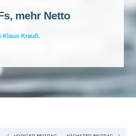
s, mehr Netto
n
Klaus Krauß
.