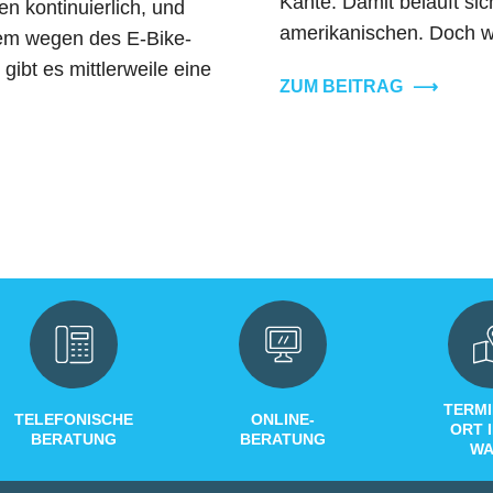
Kante. Damit beläuft si
n kontinuierlich, und
amerikanischen. Doch wä
lem wegen des E-Bike-
ibt es mittlerweile eine
ZUM BEITRAG
⟶
TERMI
TELEFONISCHE
ONLINE-
ORT 
BERATUNG
BERATUNG
WA