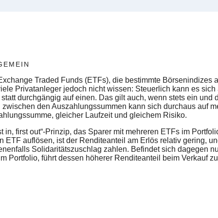
GEMEIN
 Exchange Traded Funds (ETFs), die bestimmte Börsenindizes ab
iele Privatanleger jedoch nicht wissen: Steuerlich kann es sich a
statt durchgängig auf einen. Das gilt auch, wenn stets ein und
ied zwischen den Auszahlungssummen kann sich durchaus auf 
zahlungssumme, gleicher Laufzeit und gleichem Risiko.
st in, first out“-Prinzip, das Sparer mit mehreren ETFs im Portf
n ETF auflösen, ist der Renditeanteil am Erlös relativ gering, 
enfalls Solidaritätszuschlag zahlen. Befindet sich dagegen nu
m Portfolio, führt dessen höherer Renditeanteil beim Verkauf z