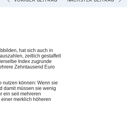
VORIGER BEITRAG
NÄCHSTER BEITRAG
bilden, hat sich auch in
uszahlen, zeitlich gestaffelt
 derselbe Index zugrunde
mehrere Zehntausend Euro
olio nutzen können: Wenn sie
und damit müssen sie wenig
r ein seit mehreren
u einer merklich höheren