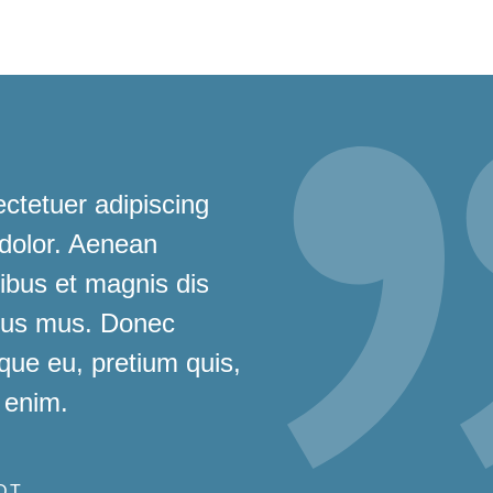
ctetuer adipiscing
 dolor. Aenean
bus et magnis dis
ulus mus. Donec
sque eu, pretium quis,
 enim.
DT