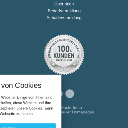
Über mich
Bedarfsermittlung
Schadensmeldung
nstellungen
über alle verwendeten Cookies und
von Cookies
chkeit folgende Kategorien zu
r zu blockieren.
 Website. Einige von ihnen sind
Notwendig
helfen, diese Website und Ihre
© 2026 Musterfirma
kzeptieren unsere Cookies, wenn
Made with
❤
Makler Homepages
 Webseite zu nutzen.
Performance