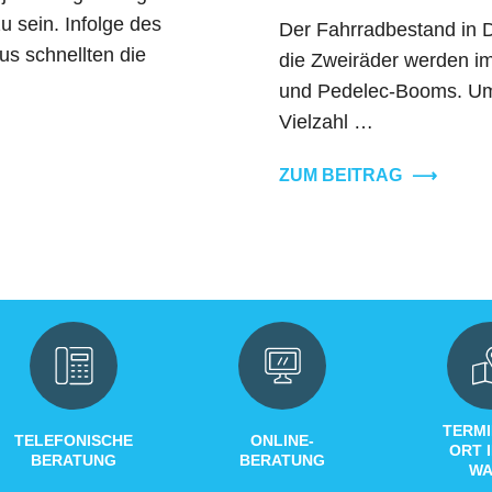
u sein. Infolge des
Der Fahrradbestand in De
s schnellten die
die Zweiräder werden im
und Pedelec-Booms. Um d
Vielzahl …
ZUM BEITRAG
⟶
TERMI
TELEFONISCHE
ONLINE-
ORT 
BERATUNG
BERATUNG
WA