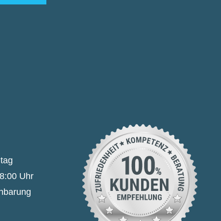
itag
18:00 Uhr
inbarung