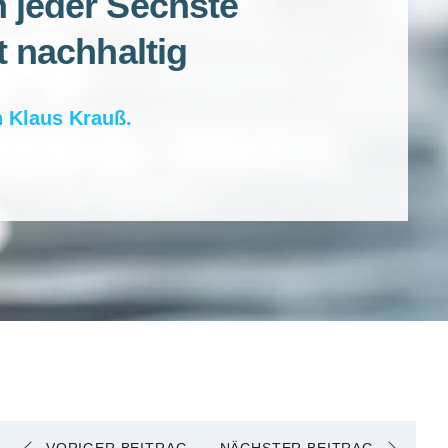
 jeder Sechste
t nachhaltig
n
Klaus Krauß
.