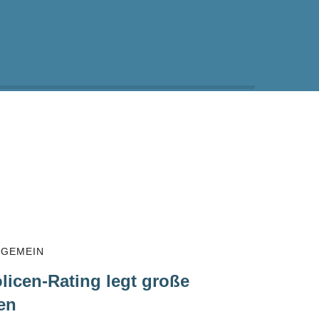
LGEMEIN
licen-Rating legt große
en