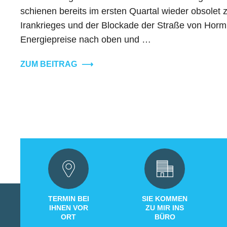
schienen bereits im ersten Quartal wieder obsolet z
Irankrieges und der Blockade der Straße von Hormu
Energiepreise nach oben und …
ZUM BEITRAG
⟶
TERMIN BEI
SIE KOMMEN
IHNEN VOR
ZU MIR INS
ORT
BÜRO