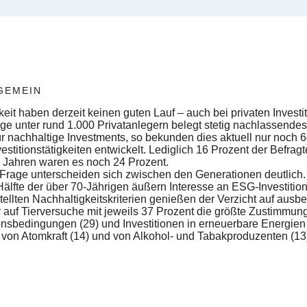
GEMEIN
eit haben derzeit keinen guten Lauf – auch bei privaten Invest
age unter rund 1.000 Privatanlegern belegt stetig nachlassende
 für nachhaltige Investments, so bekunden dies aktuell nur noch 
estitionstätigkeiten entwickelt. Lediglich 16 Prozent der Befragt
i Jahren waren es noch 24 Prozent.
 Frage unterscheiden sich zwischen den Generationen deutlich. 
Hälfte der über 70-Jährigen äußern Interesse an ESG-Investitio
ellten Nachhaltigkeitskriterien genießen der Verzicht auf ausb
auf Tierversuche mit jeweils 37 Prozent die größte Zustimmung
sbedingungen (29) und Investitionen in erneuerbare Energien
 von Atomkraft (14) und von Alkohol- und Tabakproduzenten (13