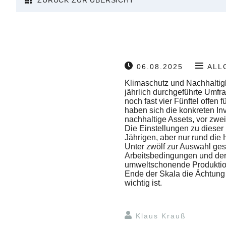
ZURÜCK ZUR ÜBERSICHT
06.08.2025
ALL
Klimaschutz und Nachhaltigk
jährlich durchgeführte Umfr
noch fast vier Fünftel offen
haben sich die konkreten Inv
nachhaltige Assets, vor zwe
Die Einstellungen zu dieser
Jährigen, aber nur rund die 
Unter zwölf zur Auswahl gest
Arbeitsbedingungen und der 
umweltschonende Produktion
Ende der Skala die Ächtung
wichtig ist.
Klaus Krauß