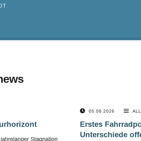
DT
news
05.08.2026
AL
urhorizont
Erstes Fahrradpo
Unterschiede off
jahrelanger Stagnation