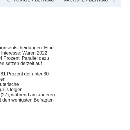
VORIGER BEITRAG
NÄCHSTER BEITRAG
itionsentscheidungen. Eine
s Interesse: Waren 2022
64 Prozent. Parallel dazu
en setzen derzeit auf
81 Prozent der unter 30-
nen.
euterische
. Es folgen
 (27), während am anderen
) den wenigsten Befragten