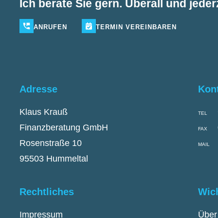
Ich berate Sie gern. Überall und jederz
ANRUFEN
TERMIN
VEREINBAREN
Adresse
Kon
Klaus Krauß
TEL
Finanzberatung GmbH
FAX
Rosenstraße 10
MAIL
95503 Hummeltal
Rechtliches
Wic
Impressum
Über