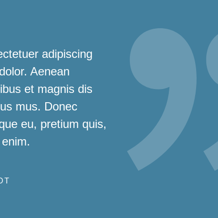
ctetuer adipiscing
 dolor. Aenean
bus et magnis dis
ulus mus. Donec
sque eu, pretium quis,
 enim.
DT