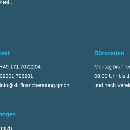
eit.
takt
Bürozeiten
+49 171 7072204
Montag bis Fre
09201 796281
08:00 Uhr bis 
info@kk-finanzberatung.gmbh
und nach Vere
htiges
 mich