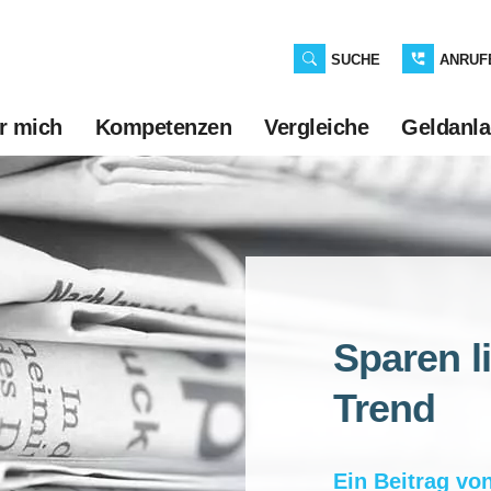
SUCHE
ANRUF
r mich
Kompetenzen
Vergleiche
Geldanl
Sparen l
Trend
Ein Beitrag vo