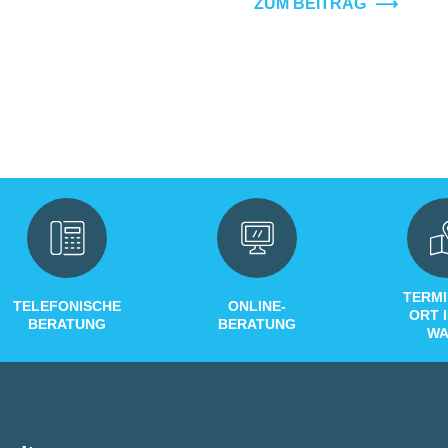
ZUM BEITRAG
⟶
TERMI
TELEFONISCHE
ONLINE-
ORT 
BERATUNG
BERATUNG
WA