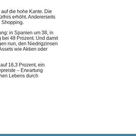
 auf die hohe Kante. Die
rfnis erhöht. Andererseits
u Shopping.
g: in Spanien um 38, in
 bei 48 Prozent. Und damit
gen nun, den Niedrigzinsen
Assets wie Aktien oder
uf 16,3 Prozent, ein
epreiste – Erwartung
ichen Lebens durch