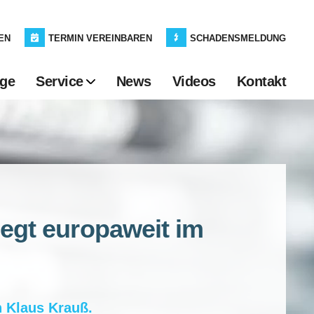
EN
TERMIN VEREINBAREN
SCHADENSMELDUNG
age
Service
News
Videos
Kontakt
iegt europaweit im
n
Klaus Krauß
.