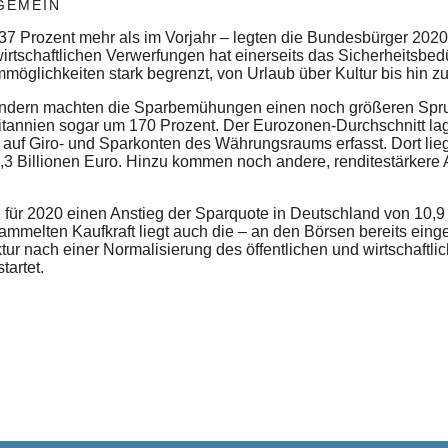
GEMEIN
37 Prozent mehr als im Vorjahr – legten die Bundesbürger 2020
rtschaftlichen Verwerfungen hat einerseits das Sicherheitsbedü
öglichkeiten stark begrenzt, von Urlaub über Kultur bis hin z
ndern machten die Sparbemühungen einen noch größeren Sprun
itannien sogar um 170 Prozent. Der Eurozonen-Durchschnitt lag
 auf Giro- und Sparkonten des Währungsraums erfasst. Dort lie
8,3 Billionen Euro. Hinzu kommen noch andere, renditestärkere 
ür 2020 einen Anstieg der Sparquote in Deutschland von 10,9 a
ammelten Kaufkraft liegt auch die – an den Börsen bereits eing
tur nach einer Normalisierung des öffentlichen und wirtschaftl
tartet.