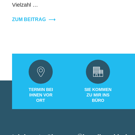
Vielzahl …
ZUM BEITRAG
⟶
TERMIN BEI
SIE KOMMEN
IHNEN VOR
ZU MIR INS
ORT
BÜRO