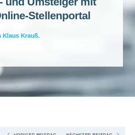
n- und Umsteiger mit
line-Stellenportal
n
Klaus Krauß
.