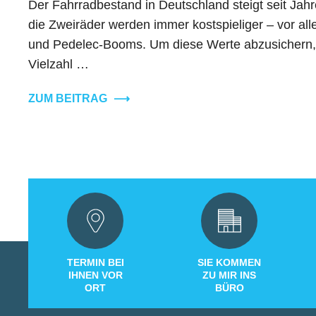
Der Fahrradbestand in Deutschland steigt seit Jahre
die Zweiräder werden immer kostspieliger – vor al
und Pedelec-Booms. Um diese Werte abzusichern, g
Vielzahl …
ZUM BEITRAG
⟶
TERMIN BEI
SIE KOMMEN
IHNEN VOR
ZU MIR INS
ORT
BÜRO