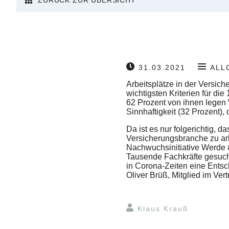
ZURÜCK ZUR ÜBERSICHT
31.03.2021
ALL
Arbeitsplätze in der Versic
wichtigsten Kriterien für di
62 Prozent von ihnen legen W
Sinnhaftigkeit (32 Prozent),
Da ist es nur folgerichtig, 
Versicherungsbranche zu arb
Nachwuchsinitiative Werde #
Tausende Fachkräfte gesucht, 
in Corona-Zeiten eine Entsch
Oliver Brüß, Mitglied im Ve
Klaus Krauß