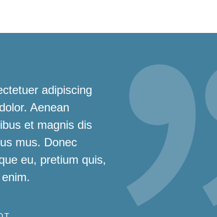
ctetuer adipiscing
 dolor. Aenean
bus et magnis dis
ulus mus. Donec
sque eu, pretium quis,
 enim.
DT