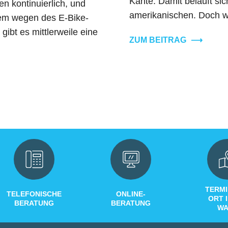
Kante. Damit beläuft si
n kontinuierlich, und
amerikanischen. Doch wä
lem wegen des E-Bike-
ibt es mittlerweile eine
ZUM BEITRAG
⟶
TERMI
TELEFONISCHE
ONLINE-
ORT 
BERATUNG
BERATUNG
WA