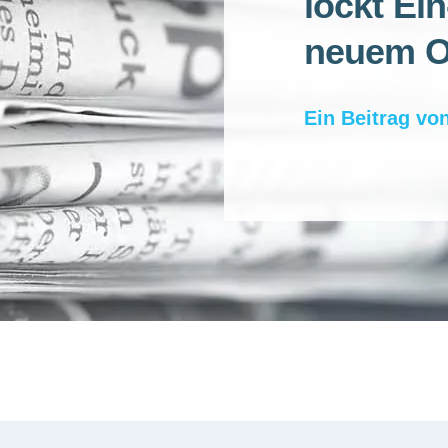
lockt Ei
neuem On
Ein Beitrag vo