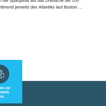
ch die Sparquote auf das Dreifache der US-
hrend jenseits des Atlantiks laut Boston …
NE AM
IHRER
HL