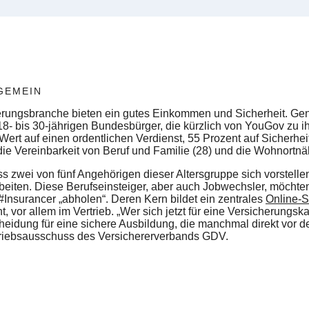
GEMEIN
herungsbranche bieten ein gutes Einkommen und Sicherheit. Ge
e 18- bis 30-jährigen Bundesbürger, die kürzlich von YouGov zu 
ert auf einen ordentlichen Verdienst, 55 Prozent auf Sicherheit
 die Vereinbarkeit von Beruf und Familie (28) und die Wohnortnä
dass zwei von fünf Angehörigen dieser Altersgruppe sich vorstelle
eiten. Diese Berufseinsteiger, aber auch Jobwechsler, möchten
Insurancer „abholen“. Deren Kern bildet ein zentrales
Online-S
vor allem im Vertrieb. „Wer sich jetzt für eine Versicherungskarr
eidung für eine sichere Ausbildung, die manchmal direkt vor der
rtriebsausschuss des Versichererverbands GDV.