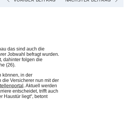
VORIGER BEITRAG
NÄCHSTER BEITRAG
nau das sind auch die
ihrer Jobwahl befragt wurden.
, dahinter folgen die
he (26).
n können, in der
 die Versicherer nun mit der
tellenportal
. Aktuell werden
iere entscheidet, trifft auch
 Haustür liegt“, betont