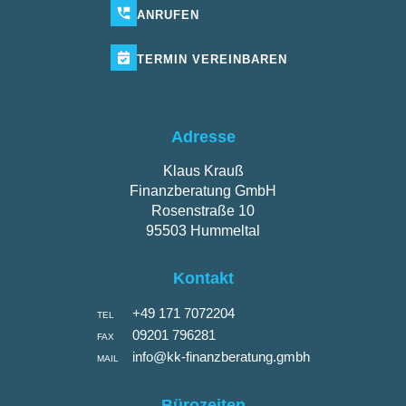
ANRUFEN
TERMIN
VEREINBAREN
Adresse
Klaus Krauß
Finanzberatung GmbH
Rosenstraße 10
95503 Hummeltal
Kontakt
+49 171 7072204
TEL
09201 796281
FAX
info@kk-finanzberatung.gmbh
MAIL
Bürozeiten