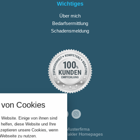
Wichtiges
Über mich
Bedarfsermittlung
Schadensmeldung
nstellungen
über alle verwendeten Cookies und
von Cookies
chkeit folgende Kategorien zu
r zu blockieren.
 Website. Einige von ihnen sind
Notwendig
helfen, diese Website und Ihre
© 2026 Musterfirma
kzeptieren unsere Cookies, wenn
Made with
❤
Makler Homepages
 Webseite zu nutzen.
Performance