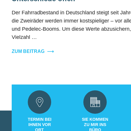
Der Fahrradbestand in Deutschland steigt seit Jahre
die Zweiräder werden immer kostspieliger – vor al
und Pedelec-Booms. Um diese Werte abzusichern, g
Vielzahl …
ZUM BEITRAG
⟶
TERMIN BEI
SIE KOMMEN
IHNEN VOR
ZU MIR INS
ORT
BÜRO