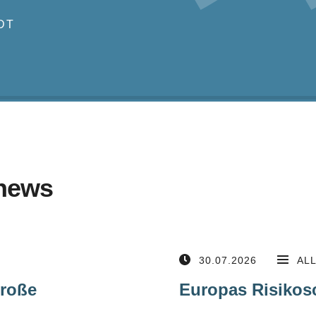
DT
news
30.07.2026
AL
große
Europas Risikos