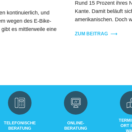
Rund 15 Prozent ihres 
Kante. Damit beläuft si
n kontinuierlich, und
amerikanischen. Doch wä
lem wegen des E-Bike-
ibt es mittlerweile eine
ZUM BEITRAG
⟶
TERMI
TELEFONISCHE
ONLINE-
ORT 
BERATUNG
BERATUNG
WA