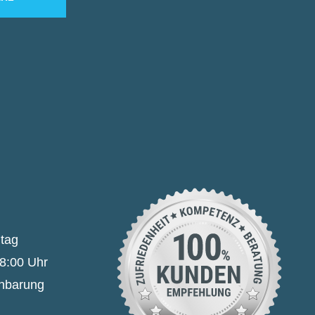
itag
18:00 Uhr
inbarung