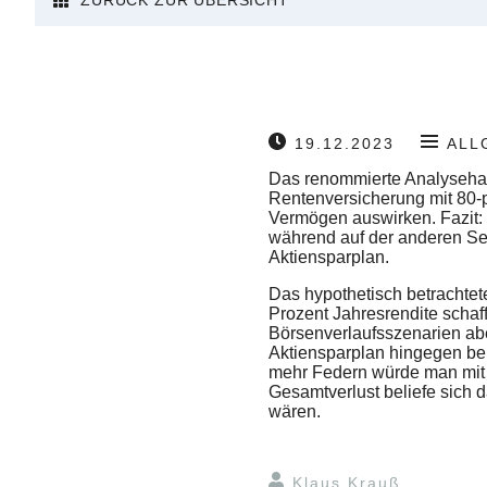
ZURÜCK ZUR ÜBERSICHT
19.12.2023
ALL
Das renommierte Analysehau
Rentenversicherung mit 80-p
Vermögen auswirken. Fazit: 
während auf der anderen Sei
Aktiensparplan.
Das hypothetisch betrachtet
Prozent Jahresrendite schaf
Börsenverlaufsszenarien aber
Aktiensparplan hingegen be
mehr Federn würde man mit 
Gesamtverlust beliefe sich 
wären.
Klaus Krauß