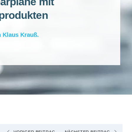
arpläne mit
eprodukten
n
Klaus Krauß
.