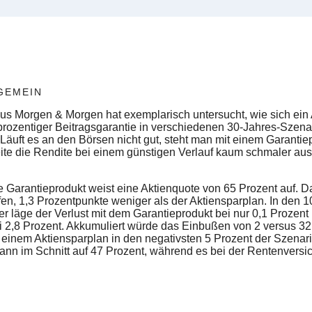
GEMEIN
s Morgen & Morgen hat exemplarisch untersucht, wie sich ein 
rozentiger Beitragsgarantie in verschiedenen 30-Jahres-Szena
Läuft es an den Börsen nicht gut, steht man mit einem Garantie
te die Rendite bei einem günstigen Verlauf kaum schmaler ausf
e Garantieprodukt weist eine Aktienquote von 65 Prozent auf. D
fen, 1,3 Prozentpunkte weniger als der Aktiensparplan. In den 
 läge der Verlust mit dem Garantieprodukt bei nur 0,1 Prozent 
i 2,8 Prozent. Akkumuliert würde das Einbußen von 2 versus 3
einem Aktiensparplan in den negativsten 5 Prozent der Szenari
dann im Schnitt auf 47 Prozent, während es bei der Rentenvers