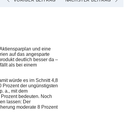
VORIGER BEITRAG
NÄCHSTER BEITRAG
Aktiensparplan und eine
rien auf das angesparte
produkt deutlich besser da –
ällt als bei einem
amit würde es im Schnitt 4,8
10 Prozent der ungünstigsten
p. a., mit dem
2 Prozent bedeuten. Noch
en lassen: Der
icherung moderate 8 Prozent