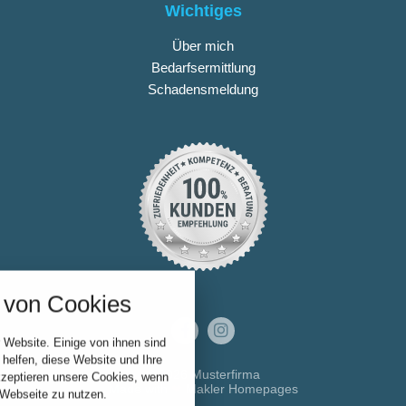
Wichtiges
Über mich
Bedarfsermittlung
Schadensmeldung
nstellungen
über alle verwendeten Cookies und
von Cookies
chkeit folgende Kategorien zu
r zu blockieren.
 Website. Einige von ihnen sind
Notwendig
helfen, diese Website und Ihre
© 2026 Musterfirma
kzeptieren unsere Cookies, wenn
Made with
❤
Makler Homepages
 Webseite zu nutzen.
Performance