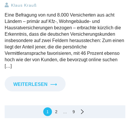
Klaus Krauß
Eine Befragung von rund 8.000 Versicherten aus acht
Ländern – primär auf Kfz-, Wohngebäude- und
Hausratversicherungen bezogen – erbrachte kürzlich die
Erkenntnis, dass die deutschen Versicherungskunden
insbesondere auf zwei Feldern herausstechen: Zum einen
liegt der Anteil jener, die die persönliche
Vermittleransprache favorisieren, mit 46 Prozent ebenso
hoch wie der von Kunden, die bevorzugt online suchen
[…]
WEITERLESEN
⟶
Seitennummerierung
1
2
…
9
der
Beiträge